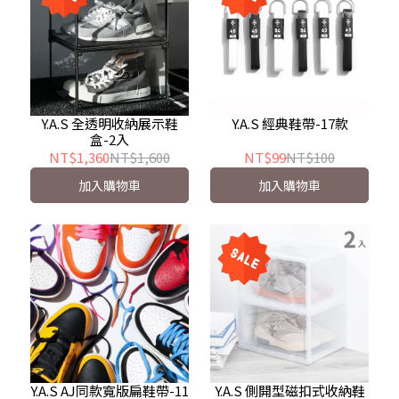
Y.A.S 全透明收納展示鞋
Y.A.S 經典鞋帶-17款
盒-2入
NT$1,360
NT$1,600
NT$99
NT$100
加入購物車
加入購物車
Y.A.S AJ同款寬版扁鞋帶-11
Y.A.S 側開型磁扣式收納鞋