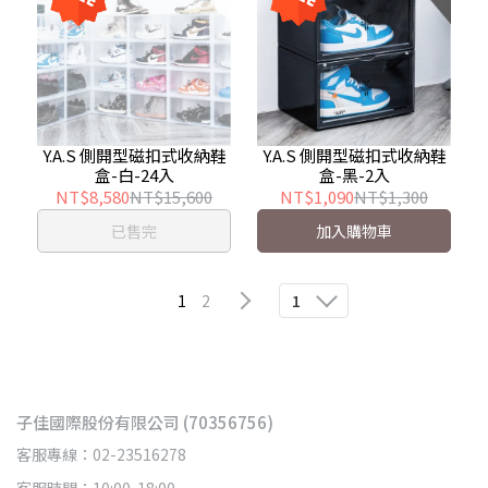
Y.A.S 側開型磁扣式收納鞋
Y.A.S 側開型磁扣式收納鞋
盒-白-24入
盒-黑-2入
NT$8,580
NT$15,600
NT$1,090
NT$1,300
已售完
加入購物車
1
2
1
子佳國際股份有限公司 (70356756)
客服專線：02-23516278