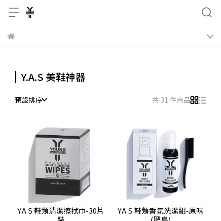
Y.A.S 美鞋神器
預設排序
共 31 件商品
Y.A.S 鞋類清潔擦拭巾-30片
Y.A.S 鞋類香氛洗潔組-原味
裝
(肥皂)