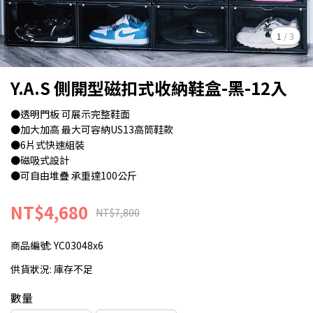
1
/
3
Y.A.S 側開型磁扣式收納鞋盒-黑-12入
●透明門板 可展示完整鞋面
●加大加高 最大可容納US13高筒鞋款
●6片式快速組裝
●磁吸式設計
●可自由堆疊 承重達100公斤
NT$4,680
NT$7,800
商品編號:
YC03048x6
供貨狀況:
庫存不足
數量