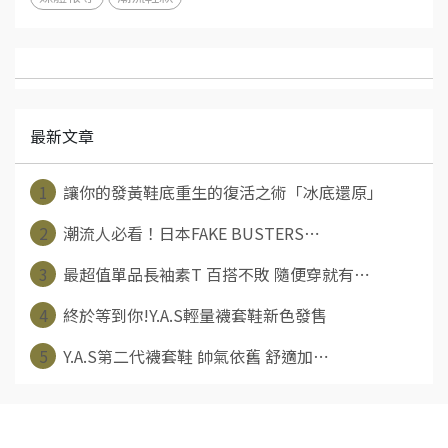
最新文章
1
讓你的發黃鞋底重生的復活之術「冰底還原」
2
潮流人必看！日本FAKE BUSTERS⋯
3
最超值單品長袖素T 百搭不敗 隨便穿就有⋯
4
終於等到你!Y.A.S輕量襪套鞋新色發售
5
Y.A.S第二代襪套鞋 帥氣依舊 舒適加⋯